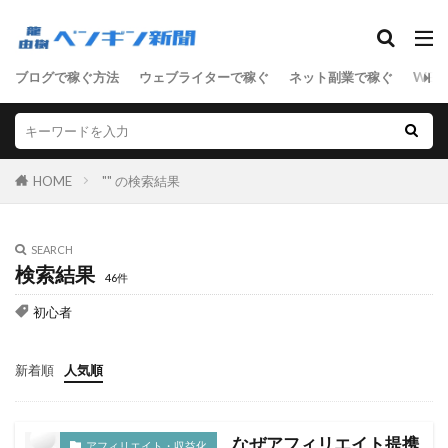
SEO
ブログで稼ぐ方法
ウェブライターで稼ぐ
ネット副業で稼ぐ
WEB
ASP
D2C
SEO
SNSマーケティング
アクセス数
アドセンス
アフィリエイト
サーバ
セールスライティング
せどり
HOME
"" の検索結果
ネットショップ
ネット技術
フリーランス
ブログ
マーケティング
ライティング
SEARCH
リアルな人材
ワードプレス
検索結果
46件
ワードプレス中級者
上級者
中級者
初心者
初心者
副業
単語集
商材
売上向上
女性向けアフィリエイト
男性向けアフィリエイト
新着順
人気順
稼ぐステップ
節約
起業
転職
なぜアフィリエイト提携
検索
アフィリエイト・収益化