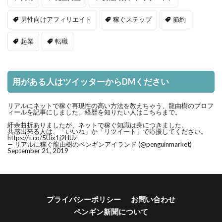
男性向けアフィリエイト
稼ぐステップ
節約
起業
転職
用がある人はツイッターからDMください
リアルにネットで稼ぐ再現性の高い方法を教えちゃう、龍由樹のプロフ
ィールを記事にしました。経歴を知りたい人はこちらまで。
紆余曲折ありましたが、ネットで稼ぐ知識は身につきました。
共感出来る人は、「いいね」か「リツイート」で応援してください。
https://t.co/5Uix1j2HUz
— リアルに稼ぐ龍由樹のペンギンアイランド (@penguinmarket)
September 21, 2019
プライバシーポリシー
お問い合わせ
ペンギン新聞について