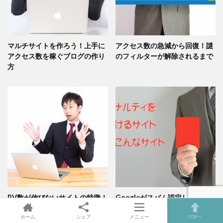
マルチサイトを作ろう！上手に
アクセス数の急減から回復！謎
アクセス数を稼ぐブログの作り
のフィルターが解除されるまで
方
PV数が伸びないサイトの特徴！
Googleがスパム認定しペナル
専門ブログに徹した方がよい理
ティを受けるサイトの特徴は？
ホーム
シェア
メニュー
TOPへ
由