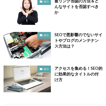
被リンク否認の方法＆ど
SEO
んなサイトを否認すべき
か
SEOで悪影響のでないサイ
SEO
トやブログのメンテナン
ス方法は？
アクセスを集める！SEO的
SEO
に効果的なタイトルの付
け方