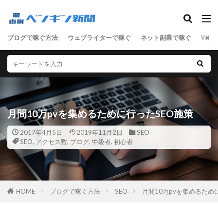
SEO
ブログで稼ぐ方法
ウェブライターで稼ぐ
ネット副業で稼ぐ
WEB
ASP
D2C
SEO
SNSマーケティング
アクセス数
アドセンス
アフィリエイト
サーバ
セールスライティング
せどり
ネットショップ
ネット技術
フリーランス
月間10万pvを集めるために行ったSEO施策
ブログ
マーケティング
ライティング
リアルな人材
ワードプレス
2017年4月5日
2019年11月2日
SEO
SEO
,
アクセス数
,
ブログ
,
中級者
,
初心者
ワードプレス中級者
上級者
中級者
初心者
副業
単語集
商材
売上向上
女性向けアフィリエイト
男性向けアフィリエイト
稼ぐステップ
節約
起業
転職
HOME
ブログで稼ぐ方法
SEO
月間10万pvを集めるため
検索