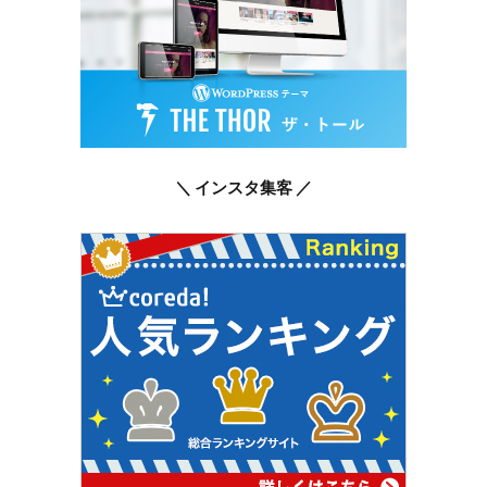
＼ インスタ集客 ／