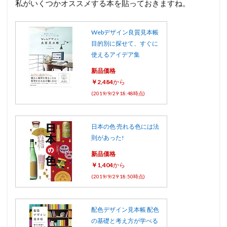
私がいくつかオススメする本を貼っておきますね。
Webデザイン良質見本帳
目的別に探せて、すぐに
使えるアイデア集
新品価格
￥2,484
から
(2019/9/29 18:48時点)
日本の色 売れる色には法
則があった!
新品価格
￥1,404
から
(2019/9/29 18:50時点)
配色デザイン見本帳 配色
の基礎と考え方が学べる