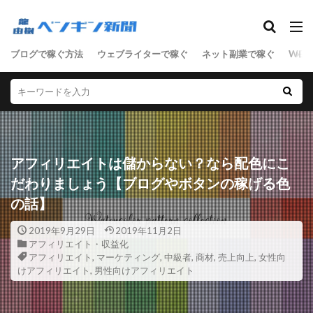
SEO
ブログで稼ぐ方法
ウェブライターで稼ぐ
ネット副業で稼ぐ
WEB
ASP
D2C
SEO
SNSマーケティング
アクセス数
アドセンス
アフィリエイト
サーバ
セールスライティング
せどり
ネットショップ
ネット技術
フリーランス
アフィリエイトは儲からない？なら配色にこ
ブログ
マーケティング
ライティング
だわりましょう【ブログやボタンの稼げる色
リアルな人材
ワードプレス
の話】
ワードプレス中級者
上級者
中級者
初心者
副業
単語集
商材
売上向上
2019年9月29日
2019年11月2日
アフィリエイト・収益化
女性向けアフィリエイト
男性向けアフィリエイト
アフィリエイト
,
マーケティング
,
中級者
,
商材
,
売上向上
,
女性向
けアフィリエイト
,
男性向けアフィリエイト
稼ぐステップ
節約
起業
転職
検索