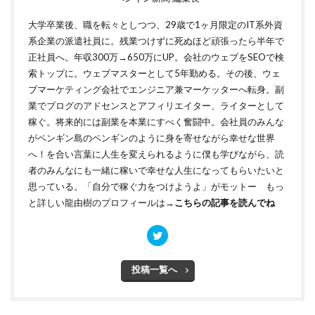
大学卒業後、職を転々としつつ、29歳で1ヶ月限定のIT系外資
系企業の派遣社員に。残業つけずに死ぬほど頑張ったら半年で
正社員へ。年収300万→650万にUP。会社のウェブをSEOで検
索トップに。ウェブマスターとして5年勤める。その後、ウェ
ブマーケティング会社でエンジニア兼マーケッターへ転身。副
業でブログのアドセンスとアフィリエイター、ライターとして
稼ぐ。将来的には副業を本業にすべく奮闘中。会社員のみんな
がペンギン島のペンギンのように身を寄せながら幸せな世界
へ！を合い言葉に人生を変えられるように僕も学びながら、読
者のみんなにも一緒に稼いで幸せな人生になってもらいたいと
思っている。「自分で稼ぐ力をつけようよ」がモットー もっ
と詳しい龍由樹のプロフィールは→
こちらの記事を読んでね
投稿一覧へ