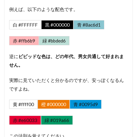
例えば、以下のような配色です。
白 #FFFFFF
黒 #000000
青 #8ac6d1
赤 #ffb6b9
緑 #bbded6
逆に
ビビッドな色は、どの年代、男女共通して好まれま
せん。
実際に見ていただくと分かるのですが、安っぽくなるん
ですよね。
黄 #ffff00
橙 #000000
青 #0095d9
赤 #e60033
緑 #019a66
この法則を覚えてください。