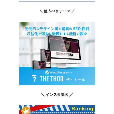
＼ 使うべきテーマ ／
＼ インスタ集客 ／