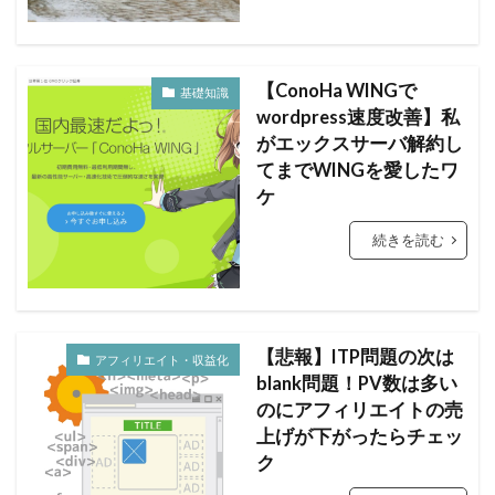
【ConoHa WINGで
基礎知識
wordpress速度改善】私
がエックスサーバ解約し
てまでWINGを愛したワ
ケ
続きを読む
【悲報】ITP問題の次は
アフィリエイト・収益化
blank問題！PV数は多い
のにアフィリエイトの売
上げが下がったらチェッ
ク