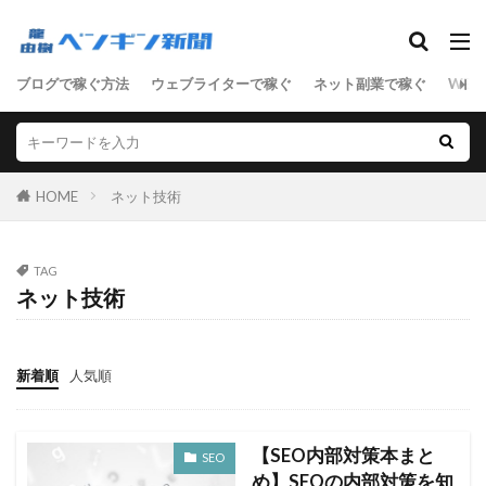
SEO
ブログで稼ぐ方法
ウェブライターで稼ぐ
ネット副業で稼ぐ
WEB
ASP
D2C
SEO
SNSマーケティング
アクセス数
アドセンス
アフィリエイト
サーバ
セールスライティング
せどり
HOME
ネット技術
ネットショップ
ネット技術
フリーランス
ブログ
マーケティング
ライティング
TAG
リアルな人材
ワードプレス
ネット技術
ワードプレス中級者
上級者
中級者
初心者
副業
単語集
商材
売上向上
新着順
人気順
女性向けアフィリエイト
男性向けアフィリエイト
稼ぐステップ
節約
起業
転職
【SEO内部対策本まと
SEO
め】SEOの内部対策を知
検索