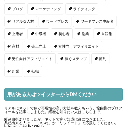
ブログ
マーケティング
ライティング
リアルな人材
ワードプレス
ワードプレス中級者
上級者
中級者
初心者
副業
単語集
商材
売上向上
女性向けアフィリエイト
男性向けアフィリエイト
稼ぐステップ
節約
起業
転職
用がある人はツイッターからDMください
リアルにネットで稼ぐ再現性の高い方法を教えちゃう、龍由樹のプロフ
ィールを記事にしました。経歴を知りたい人はこちらまで。
紆余曲折ありましたが、ネットで稼ぐ知識は身につきました。
共感出来る人は、「いいね」か「リツイート」で応援してください。
https://t.co/5Uix1j2HUz