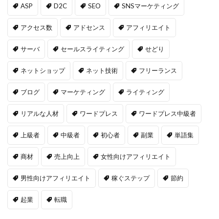
ASP
D2C
SEO
SNSマーケティング
アクセス数
アドセンス
アフィリエイト
サーバ
セールスライティング
せどり
ネットショップ
ネット技術
フリーランス
ブログ
マーケティング
ライティング
リアルな人材
ワードプレス
ワードプレス中級者
上級者
中級者
初心者
副業
単語集
商材
売上向上
女性向けアフィリエイト
男性向けアフィリエイト
稼ぐステップ
節約
起業
転職