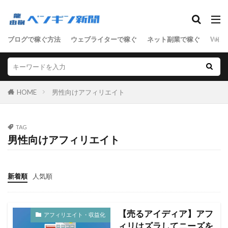
SEO
ブログで稼ぐ方法
ウェブライターで稼ぐ
ネット副業で稼ぐ
WEB
ASP
D2C
SEO
SNSマーケティング
アクセス数
アドセンス
アフィリエイト
サーバ
セールスライティング
せどり
HOME
男性向けアフィリエイト
ネットショップ
ネット技術
フリーランス
ブログ
マーケティング
ライティング
TAG
リアルな人材
ワードプレス
男性向けアフィリエイト
ワードプレス中級者
上級者
中級者
初心者
副業
単語集
商材
売上向上
新着順
人気順
女性向けアフィリエイト
男性向けアフィリエイト
稼ぐステップ
節約
起業
転職
【売るアイディア】アフ
アフィリエイト・収益化
ィリはズラしてニーズを
検索