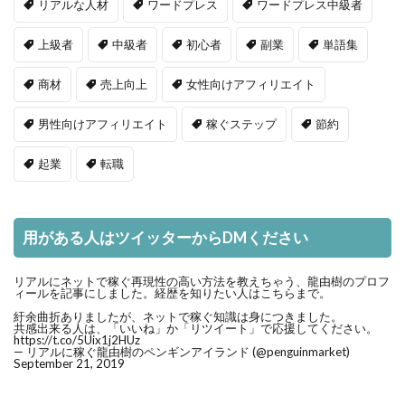
リアルな人材
ワードプレス
ワードプレス中級者
上級者
中級者
初心者
副業
単語集
商材
売上向上
女性向けアフィリエイト
男性向けアフィリエイト
稼ぐステップ
節約
起業
転職
用がある人はツイッターからDMください
リアルにネットで稼ぐ再現性の高い方法を教えちゃう、龍由樹のプロフ
ィールを記事にしました。経歴を知りたい人はこちらまで。
紆余曲折ありましたが、ネットで稼ぐ知識は身につきました。
共感出来る人は、「いいね」か「リツイート」で応援してください。
https://t.co/5Uix1j2HUz
— リアルに稼ぐ龍由樹のペンギンアイランド (@penguinmarket)
September 21, 2019