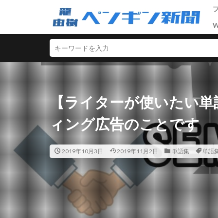
ライティング
SEO
ASP
D2C
【ライターが使いたい単語
セールスライティ
ィング広告のことです
マーケティング
中級者
初心
2019年10月3日
2019年11月2日
単語集
単語
男性向けアフィリ