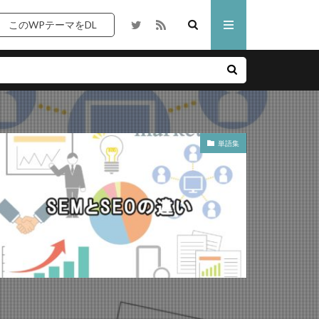
このWPテーマをDL
リエイト
サーバ
単語集
ブログ
上級者