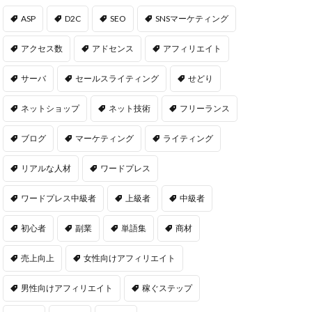
ASP
D2C
SEO
SNSマーケティング
アクセス数
アドセンス
アフィリエイト
サーバ
セールスライティング
せどり
ネットショップ
ネット技術
フリーランス
ブログ
マーケティング
ライティング
リアルな人材
ワードプレス
ワードプレス中級者
上級者
中級者
初心者
副業
単語集
商材
売上向上
女性向けアフィリエイト
男性向けアフィリエイト
稼ぐステップ