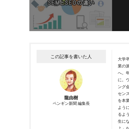
この記事を書いた人
大学
業の
へ。年
に。
ング
セン
龍由樹
を本
ペンギン新聞 編集長
よう
るよ
生に
よ」