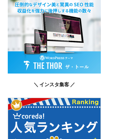
＼ インスタ集客 ／