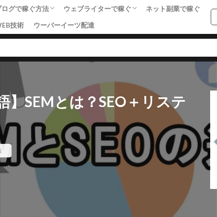
ブログで稼ぐ方法
ウェブライターで稼ぐ
ネット副業で稼ぐ
WEB技術
ウーバーイーツ配達
基礎知識
SEO
アフィリエイト・収益化
ライティング
集客・マーケティング
SNS戦略
単語集
SEO
SNSマーケティング
アクセス数
アドセンス
アフィ
】SEMとは？SEO＋リステ
ング
せどり
ネットショップ
ネット技術
フリーランス
ライティング
リアルな人材
ワードプレス
ワードプレス中級者
者
副業
単語集
商材
売上向上
女性向けアフィリエイト
集
エイト
稼ぐステップ
節約
起業
転職
検索