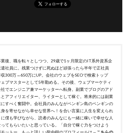
卒業後、職を転々としつつ、29歳で1ヶ月限定のIT系外資系企
派遣社員に。残業つけずに死ぬほど頑張ったら半年で正社員
収300万→650万にUP。会社のウェブをSEOで検索トップ
ウェブマスターとして5年勤める。その後、ウェブマーケティ
会社でエンジニア兼マーケッターへ転身。副業でブログのアド
スとアフィリエイター、ライターとして稼ぐ。将来的には副業
業にすべく奮闘中。会社員のみんながペンギン島のペンギンの
に身を寄せながら幸せな世界へ！を合い言葉に人生を変えられ
うに僕も学びながら、読者のみんなにも一緒に稼いで幸せな人
なってもらいたいと思っている。「自分で稼ぐ力をつけよう
がモットー もっと詳しい龍由樹のプロフィールは→
こちらの