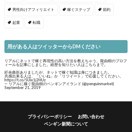
男性向けアフィリエイト
稼ぐステップ
節約
起業
転職
用がある人はツイッターからDMください
リアルにネットで稼ぐ再現性の高い方法を教えちゃう、龍由樹のプロフ
ィールを記事にしました。経歴を知りたい人はこちらまで。
紆余曲折ありましたが、ネットで稼ぐ知識は身につきました。
共感出来る人は、「いいね」か「リツイート」で応援してください。
https://t.co/5Uix1j2HUz
— リアルに稼ぐ龍由樹のペンギンアイランド (@penguinmarket)
September 21, 2019
プライバシーポリシー
お問い合わせ
ペンギン新聞について