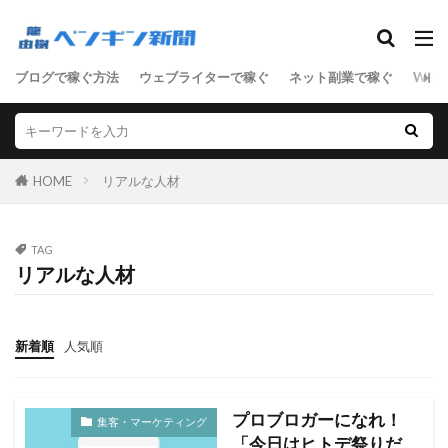
SEO
ブログで稼ぐ方法
ウェブライターで稼ぐ
ネット副業で稼ぐ
WEB
ASP
D2C
SEO
SNSマーケティング
アクセス数
アドセンス
アフィリエイト
サーバ
セールスライティング
せどり
HOME
リアルな人材
ネットショップ
ネット技術
フリーランス
ブログ
マーケティング
ライティング
TAG
リアルな人材
ワードプレス
リアルな人材
ワードプレス中級者
上級者
中級者
初心者
副業
単語集
商材
売上向上
新着順
人気順
女性向けアフィリエイト
男性向けアフィリエイト
稼ぐステップ
節約
起業
転職
プロブロガーになれ！
集客・マーケティング
「今日はヒトデ祭りだ
検索