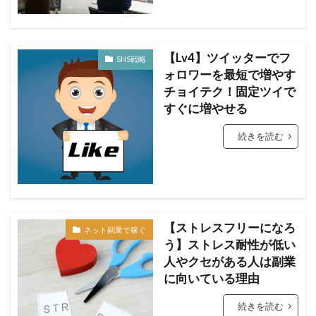
【Lv4】ツイッターでフ
SNS戦略
ォロワーを最短で増やす
チョイテク！固定ツイで
すぐに増やせる
続きを読む
【ストレスフリーになろ
ネット副業で稼ぐ
う】ストレス耐性が低い
人やクセがある人は副業
に向いている理由
続きを読む