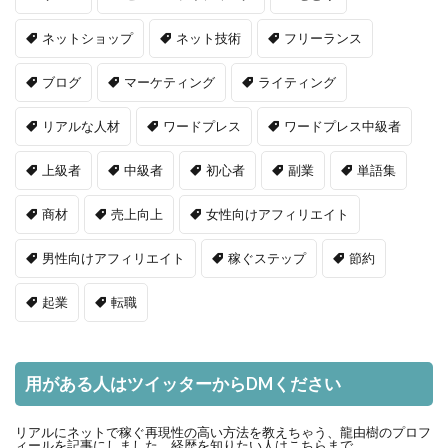
ネットショップ
ネット技術
フリーランス
ブログ
マーケティング
ライティング
リアルな人材
ワードプレス
ワードプレス中級者
上級者
中級者
初心者
副業
単語集
商材
売上向上
女性向けアフィリエイト
男性向けアフィリエイト
稼ぐステップ
節約
起業
転職
用がある人はツイッターからDMください
リアルにネットで稼ぐ再現性の高い方法を教えちゃう、龍由樹のプロフ
ィールを記事にしました。経歴を知りたい人はこちらまで。