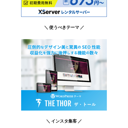
＼ 使うべきテーマ ／
＼ インスタ集客 ／