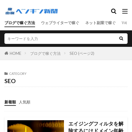
SEO
ブログで稼ぐ方法
ウェブライターで稼ぐ
ネット副業で稼ぐ
WEB
ASP
D2C
SEO
SNSマーケティング
アクセス数
アドセンス
アフィリエイト
サーバ
セールスライティング
せどり
HOME
ブログで稼ぐ方法
SEO (ページ2)
ネットショップ
ネット技術
フリーランス
ブログ
マーケティング
ライティング
CATEGORY
リアルな人材
ワードプレス
SEO
ワードプレス中級者
上級者
中級者
初心者
副業
単語集
商材
売上向上
新着順
人気順
女性向けアフィリエイト
男性向けアフィリエイト
稼ぐステップ
節約
起業
転職
エイジングフィルタを解
除するにはドメイン年齢
検索