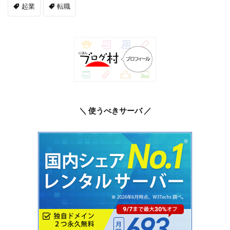
起業
転職
＼ 使うべきサーバ ／