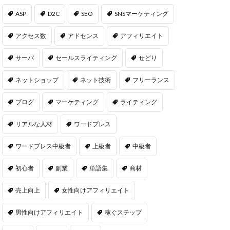
ASP
D2C
SEO
SNSマーケティング
アクセス数
アドセンス
アフィリエイト
サーバ
セールスライティング
せどり
ネットショップ
ネット技術
フリーランス
ブログ
マーケティング
ライティング
リアルな人材
ワードプレス
ワードプレス中級者
上級者
中級者
初心者
副業
単語集
商材
売上向上
女性向けアフィリエイト
男性向けアフィリエイト
稼ぐステップ