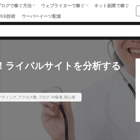
ブログで稼ぐ方法
ウェブライターで稼ぐ
ネット副業で稼ぐ
WEB技術
ウーバーイーツ配達
基礎知識
SEO
アフィリエイト・収益化
ライティング
集客・マーケティング
SNS戦略
単語集
SEO
SNSマーケティング
アクセス数
アドセンス
アフィ
で！ライバルサイトを分析する
ング
せどり
ネットショップ
ネット技術
フリーランス
ライティング
リアルな人材
ワードプレス
ワードプレス中級者
者
副業
単語集
商材
売上向上
女性向けアフィリエイト
ーケティング
,
アクセス数
,
ブログ
,
中級者
,
初心者
エイト
稼ぐステップ
節約
起業
転職
検索