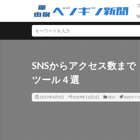
ライティング
SEO
ASP
D2C
SNSからアクセス数ま
セールスライティ
ツール４選
マーケティング
中級者
初心
2017年4月9日
2019年11月2日
SEO
SNSマ
男性向けアフィリ