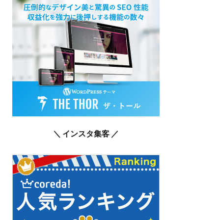
＼ インスタ集客 ／