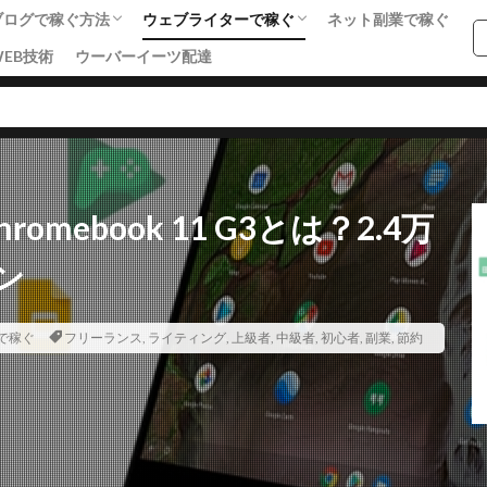
ブログで稼ぐ方法
ウェブライターで稼ぐ
ネット副業で稼ぐ
WEB技術
ウーバーイーツ配達
基礎知識
SEO
アフィリエイト・収益化
ライティング
集客・マーケティング
SNS戦略
単語集
SEO
SNSマーケティング
アクセス数
アドセンス
アフィ
mebook 11 G3とは？2.4万
ング
せどり
ネットショップ
ネット技術
フリーランス
ン
ライティング
リアルな人材
ワードプレス
ワードプレス中級者
者
副業
単語集
商材
売上向上
女性向けアフィリエイト
で稼ぐ
フリーランス
,
ライティング
,
上級者
,
中級者
,
初心者
,
副業
,
節約
エイト
稼ぐステップ
節約
起業
転職
検索