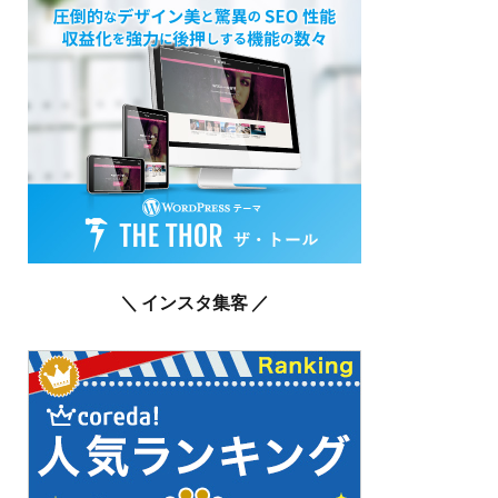
＼ インスタ集客 ／