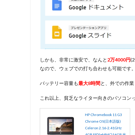
しかも、非常に激安で、なんと
2万4000円
(
なので、ウェブでの打ち合わせも可能です
バッテリー容量も
最大8時間
と、外での作業
これ以上、貧乏なライター向きのパソコン
HP Chromebook 11 G3
Chrome OS(日本語版)
Celeron 2.16-2.41GHz
4GB SSD(eMMC)16GB 光