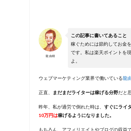
この記事に書いてあること
稼ぐためには節約してお金
です。私は楽天ポイントを
龍 由樹
よ。
ウェブマーケティング業界で働いている
龍
正直、
まだまだライターは稼げる分野
だと
昨年、私が過労で倒れた時は、
すぐにライ
10万円は
稼げるようになりました。
もちろん、アフィリエイトやブログの収益