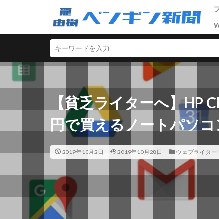
ライティング
SEO
ASP
D2C
【貧乏ライターへ】HP Chro
セールスライティ
円で買えるノートパソコ
マーケティング
中級者
初心
2019年10月2日
2019年10月28日
ウェブライター
男性向けアフィリ