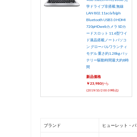
学ドライブ非搭載 無線
LAN 802.11ac/a/b/g/n
Bluetooth USB3.0 HDMI
720pHDwebカメラ SDカ
ードスロット 11.6型ワイ
ド液晶搭載ノートパソコ
ン グローバルワランティ
モデル 重さ約1.28kg バッ
テリー駆動時間最大約8時
間
新品価格
￥23,980
から
(2019/10/2 00:09時点)
ブランド
ヒューレット・パッ