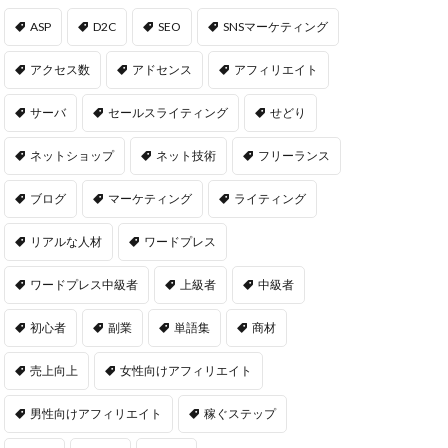
ASP
D2C
SEO
SNSマーケティング
アクセス数
アドセンス
アフィリエイト
サーバ
セールスライティング
せどり
ネットショップ
ネット技術
フリーランス
ブログ
マーケティング
ライティング
リアルな人材
ワードプレス
ワードプレス中級者
上級者
中級者
初心者
副業
単語集
商材
売上向上
女性向けアフィリエイト
男性向けアフィリエイト
稼ぐステップ