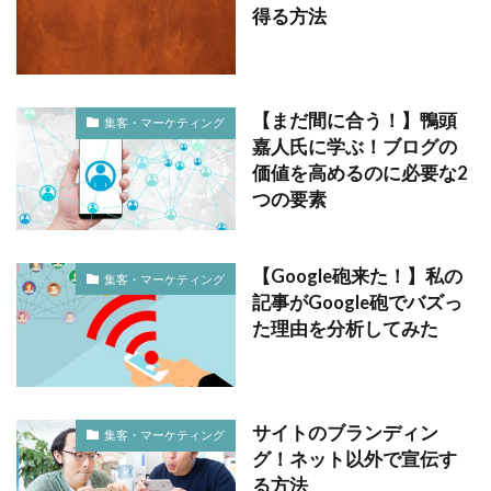
得る方法
【まだ間に合う！】鴨頭
集客・マーケティング
嘉人氏に学ぶ！ブログの
価値を高めるのに必要な2
つの要素
【Google砲来た！】私の
集客・マーケティング
記事がGoogle砲でバズっ
た理由を分析してみた
サイトのブランディン
集客・マーケティング
グ！ネット以外で宣伝す
る方法