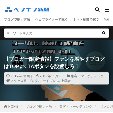
SEO
ブログで稼ぐ方法
ウェブライターで稼ぐ
ネット副業で稼ぐ
WEB
ASP
D2C
SEO
SNSマーケティング
アクセス数
アドセンス
アフィリエイト
サーバ
セールスライティング
せどり
ネットショップ
ネット技術
フリーランス
【ブロガー限定情報】ファンを増やすブログ
ブログ
マーケティング
ライティング
はTOPにCTAボタンを設置しろ！
リアルな人材
ワードプレス
ワードプレス中級者
上級者
中級者
2019年9月8日
2019年11月2日
集客・マーケティング
アクセス数
,
ブログ
,
ワードプレス
,
上級者
初心者
副業
単語集
商材
売上向上
女性向けアフィリエイト
男性向けアフィリエイト
稼ぐステップ
節約
起業
転職
HOME
ブログで稼ぐ方法
集客・マーケティング
【ブロガ
検索