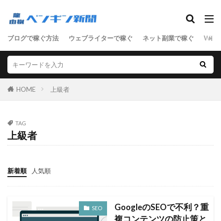
SEO
ブログで稼ぐ方法
ウェブライターで稼ぐ
ネット副業で稼ぐ
WEB
ASP
D2C
SEO
SNSマーケティング
アクセス数
アドセンス
アフィリエイト
サーバ
セールスライティング
せどり
HOME
上級者
ネットショップ
ネット技術
フリーランス
ブログ
マーケティング
ライティング
TAG
リアルな人材
ワードプレス
上級者
ワードプレス中級者
上級者
中級者
初心者
副業
単語集
商材
売上向上
新着順
人気順
女性向けアフィリエイト
男性向けアフィリエイト
稼ぐステップ
節約
起業
転職
GoogleのSEOで不利？重
SEO
複コンテンツの防止策と
検索