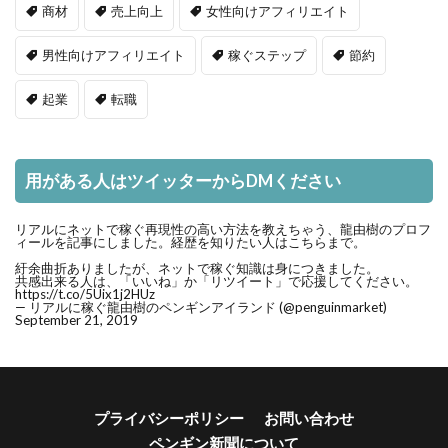
商材
売上向上
女性向けアフィリエイト
男性向けアフィリエイト
稼ぐステップ
節約
起業
転職
用がある人はツイッターからDMください
リアルにネットで稼ぐ再現性の高い方法を教えちゃう、龍由樹のプロフ
ィールを記事にしました。経歴を知りたい人はこちらまで。
紆余曲折ありましたが、ネットで稼ぐ知識は身につきました。
共感出来る人は、「いいね」か「リツイート」で応援してください。
https://t.co/5Uix1j2HUz
— リアルに稼ぐ龍由樹のペンギンアイランド (@penguinmarket)
September 21, 2019
プライバシーポリシー
お問い合わせ
ペンギン新聞について